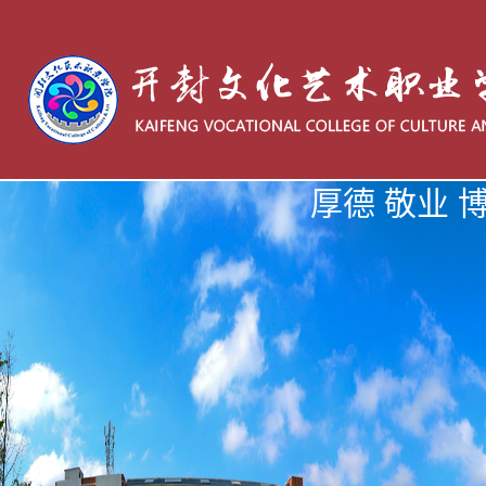
厚德 敬业 