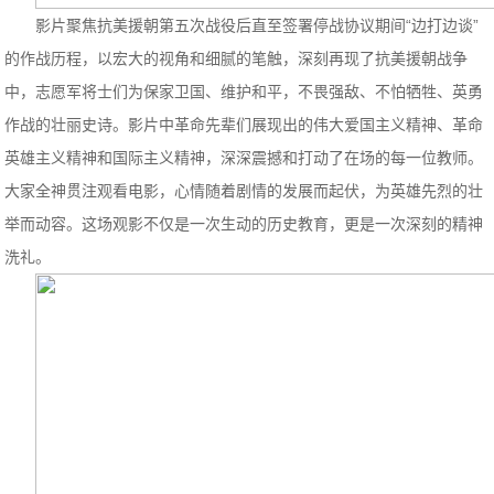
影片聚焦抗美援朝第五次战役后直至签署停战协议期间“边打边谈”
的作战历程，以宏大的视角和细腻的笔触，深刻再现了抗美援朝战争
中，志愿军将士们为保家卫国、维护和平，不畏强敌、不怕牺牲、英勇
作战的壮丽史诗。影片中革命先辈们展现出的伟大爱国主义精神、革命
英雄主义精神和国际主义精神，深深震撼和打动了在场的每一位教师。
大家全神贯注观看电影，心情随着剧情的发展而起伏，为英雄先烈的壮
举而动容。这场观影不仅是一次生动的历史教育，更是一次深刻的精神
洗礼。