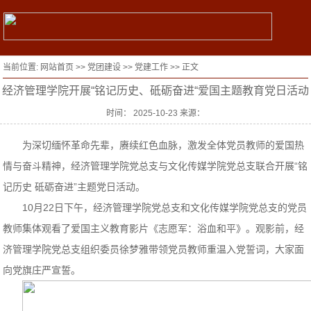
当前位置:
网站首页
>>
党团建设
>>
党建工作
>> 正文
经济管理学院开展“铭记历史、砥砺奋进“爱国主题教育党日活动
时间： 2025-10-23 来源：
为深切缅怀革命先辈，赓续红色血脉，激发全体党员教师的爱国热
情与奋斗精神，经济管理学院党总支与文化传媒学院党总支联合开展“铭
记历史 砥砺奋进”主题党日活动。
10月22日下午，经济管理学院党总支和文化传媒学院党总支的党员
教师集体观看了爱国主义教育影片《志愿军：浴血和平》。观影前，经
济管理学院党总支组织委员徐梦雅带领党员教师重温入党誓词，大家面
向党旗庄严宣誓。