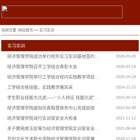
当前位置:
网站首页
>>
实习实训
实习实训
经济管理学院成功举行校外实习实训基地签约授牌仪式
2026-03-20
经济管理学院召开工学结合表彰大会
2026-03-18
经济管理学院举行工学结合校内实践教学项目启动仪式
2025-10-29
工学结合练技能，实践教学展风采
2024-11-15
学生职业技能大比武——“人人持证 技能比武”系列大赛活动
2022-05-14
经济管理学院虚拟仿真智慧商务中心完成验收
2022-04-30
经济管理学院进行实训室安全大检查
2021-11-12
关于聘用席玉民等为经济管理学院实训室安全检查协查人员的通知
2021-06-04
开封文化艺术职业学院经济管理学院实训室兼职安全管理人员名单
2020-11-10