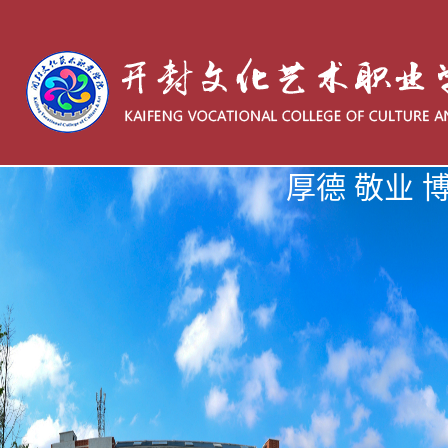
厚德 敬业 