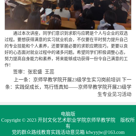
通过本次讲座，同学们意识到求职与应聘是个人与企业的双选
过程。要想获得满意的实习就业机会，不仅要在平时努力提升自己
的专业技能和个人素养，还要掌握必要的求职应聘技巧，更要以良
好的心态面对就业过程中的诸多问题。希望同学们积极调整心态，
努力提高自身能力和素养，将来能够成功获得一份令自己满意的工
作！
签审：张宏盛 王蕊
上一条：
京师早教学院开展23级学生实习岗前培训
下一
条：
实践促成长，笃行悟真知——京师早教学院开展23级学
生专业见习活动
电脑版
Copyright © 2023 开封文化艺术职业学院京师早教学院 版权所
有
党的群众路线教育实践活动意见箱 kfwyyjw@163.com