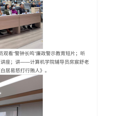
员观看“警钟长鸣”廉政警示教育短片；听
题讲座；讲——计算机学院辅导员房宸舒老
《白居易怒打行贿人》。