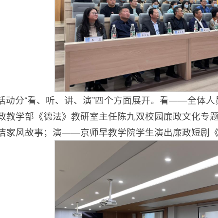
活动分“看、听、讲、演”四个方面展开。看——全体人
政教学部《德法》教研室主任陈九双校园廉政文化专
洁家风故事；演——京师早教学院学生演出廉政短剧