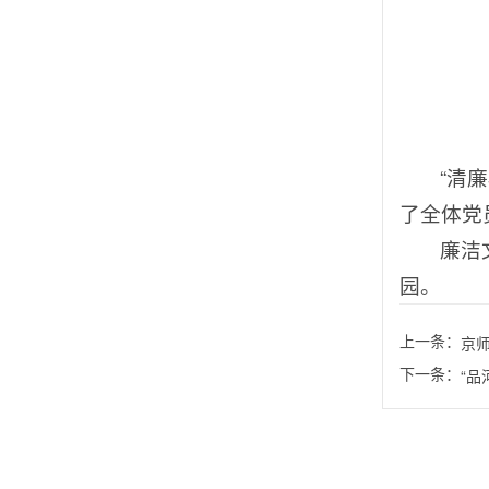
“清
了全体党
廉洁
园。
上一条：
京
下一条：
“