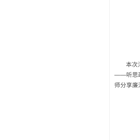
本次
——听思
师分享廉