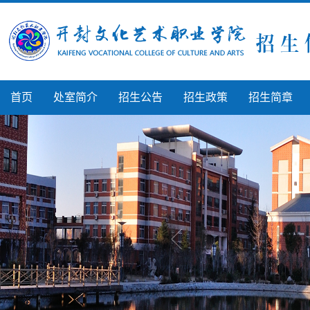
首页
处室简介
招生公告
招生政策
招生简章