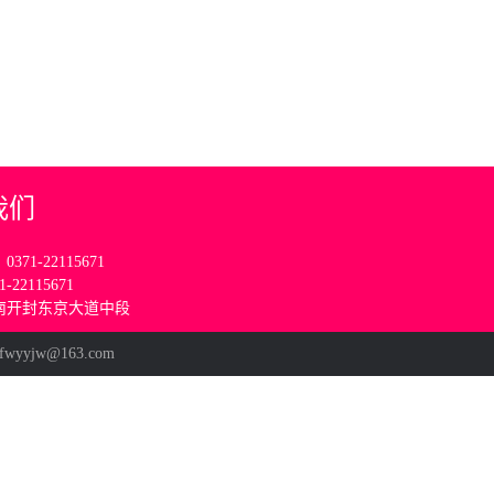
我们
71-22115671
-22115671
南开封东京大道中段
yjw@163.com