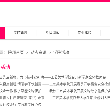
学院管理
党建思政
专业建设
置：
院部首页
动态资讯
学院活动
>
>
院活动
当先启新程，龙马精神建新功——工艺美术学院召开新学期全体教师会
入寝启新程 情暖学子筑新篇 ——工艺美术学院开展春季开学宿舍安全检
校企合作 数字赋能文物保护 ——我校工艺美术学院开展文物数字化保护
业育人】启智筑梦 “职”引未来 ——工艺美术学院召开大学生职业规划大
设计校企行 实践教学匠心传