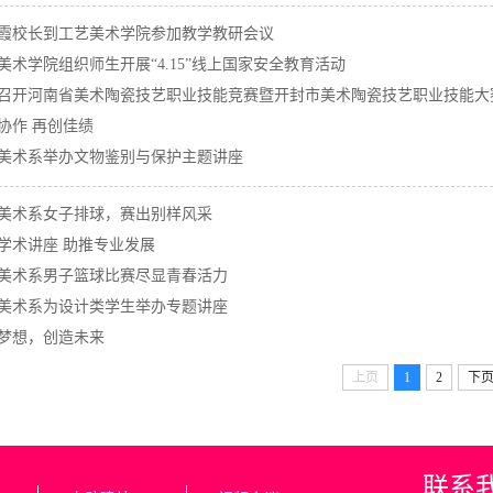
霞校长到工艺美术学院参加教学教研会议
美术学院组织师生开展“4.15”线上国家安全教育活动
召开河南省美术陶瓷技艺职业技能竞赛暨开封市美术陶瓷技艺职业技能大
协作 再创佳绩
美术系举办文物鉴别与保护主题讲座
美术系女子排球，赛出别样风采
学术讲座 助推专业发展
美术系男子篮球比赛尽显青春活力
美术系为设计类学生举办专题讲座
梦想，创造未来
上页
1
2
下
联系